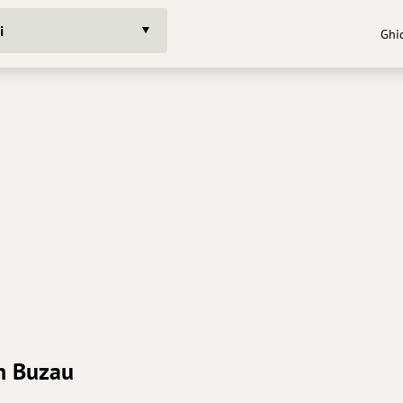
i
Ghid
in Buzau