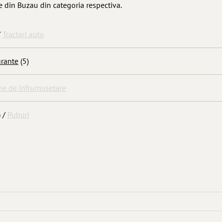
le din Buzau din categoria respectiva.
/
Tractari auto
urante
(5)
ne de infrumusetare
) /
Puburi