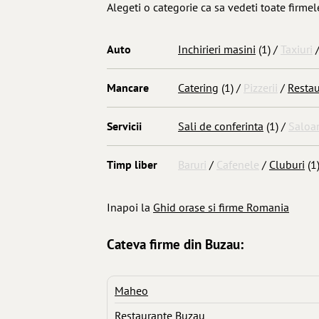
Alegeti o categorie ca sa vedeti toate firme
Auto
Inchirieri masini
(1) /
Taxiuri
Mancare
Catering
(1) /
Pizzerii
/
Resta
Servicii
Sali de conferinta
(1) /
Saloa
Timp liber
Baruri
/
Cafenele
/
Cluburi
(1
Inapoi la
Ghid orase si firme Romania
Cateva firme din Buzau:
Maheo
Restaurante Buzau