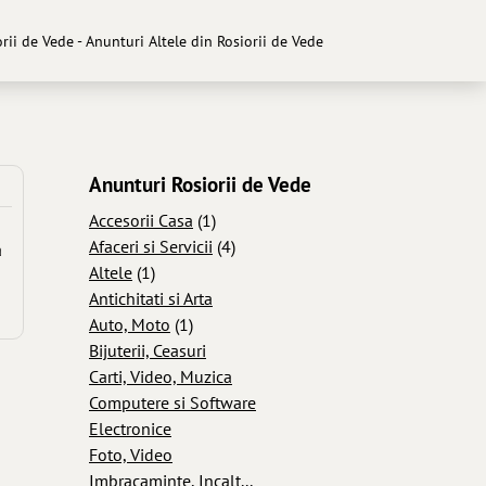
orii de Vede - Anunturi Altele din Rosiorii de Vede
Anunturi Rosiorii de Vede
Accesorii Casa
(1)
Afaceri si Servicii
(4)
a
Altele
(1)
Antichitati si Arta
Auto, Moto
(1)
Bijuterii, Ceasuri
Carti, Video, Muzica
Computere si Software
Electronice
Foto, Video
Imbracaminte, Incalt...