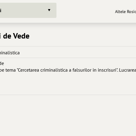
i
Altele Rosi
i de Vede
inalistica
de
pe tema "Cercetarea criminalistica a falsurilor in inscrisuri". Lucrare