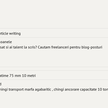
rticle writing
ogoanele
at si ai talent la scris? Cautam freelanceri pentru blog-posturi
latime 75 mm 10 metri
d
hingi transport marfa agabaritic , chingi ancorare capacitate 10 to