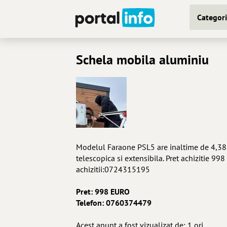
Categori
Schela mobila aluminiu
Modelul Faraone PSL5 are inaltime de 4,38 m
telescopica si extensibila. Pret achizitie 998
achizitii:0724315195
Pret: 998 EURO
Telefon: 0760374479
Acest anunt a fost vizualizat de: 1 ori