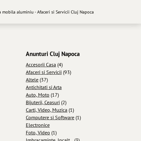
 mobila aluminiu - Afaceri si Servicii Cluj Napoca
Anunturi Cluj Napoca
Accesorii Casa
(4)
Afaceri si Servicii
(93)
Altele
(37)
Antichitati si Arta
Auto, Moto
(17)
Bijuterii, Ceasuri
(2)
Carti, Video, Muzica
(1)
Computere si Software
(1)
Electronice
Foto, Video
(1)
Imbracaminte, Incalt...
(3)