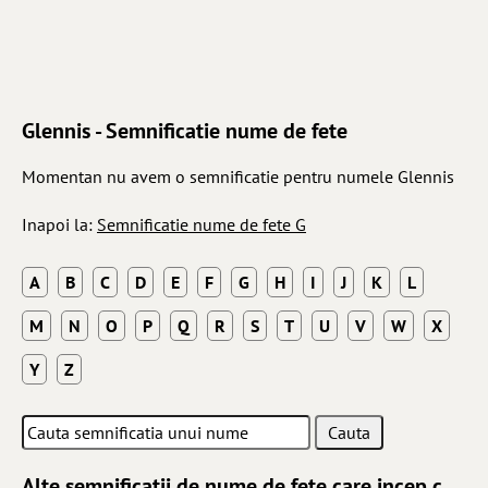
Glennis - Semnificatie nume de fete
Momentan nu avem o semnificatie pentru numele Glennis
Inapoi la:
Semnificatie nume de fete G
A
B
C
D
E
F
G
H
I
J
K
L
M
N
O
P
Q
R
S
T
U
V
W
X
Y
Z
Alte semnificatii de nume de fete care incep cu litera G