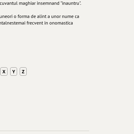
la cuvantul maghiar insemnand "inauntru".
d uneori o forma de alint a unor nume ca
ntalnestemai frecvent in onomastica
X
Y
Z