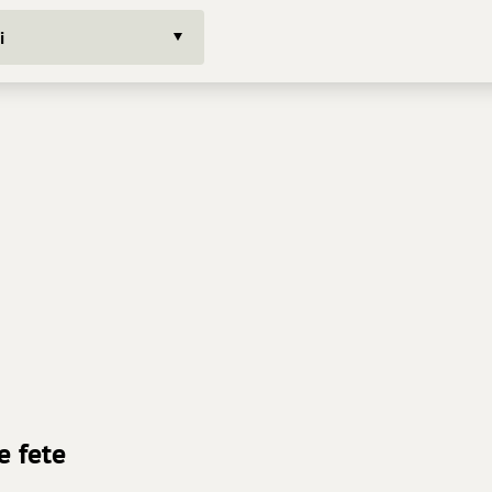
i
e fete