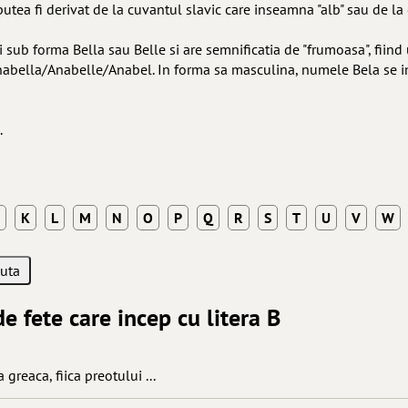
putea fi derivat de la cuvantul slavic care inseamna "alb" sau de 
 sub forma Bella sau Belle si are semnificatia de "frumoasa", fiin
nabella/Anabelle/Anabel. In forma sa masculina, numele Bela se i
.
K
L
M
N
O
P
Q
R
S
T
U
V
W
e fete care incep cu litera B
 greaca, fiica preotului ...