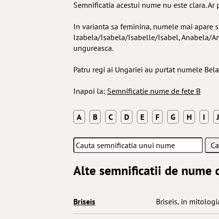
Semnificatia acestui nume nu este clara. Ar 
In varianta sa feminina, numele mai apare si
Izabela/Isabela/Isabelle/Isabel, Anabela/A
ungureasca.
Patru regi ai Ungariei au purtat numele Bela
Inapoi la:
Semnificatie nume de fete B
A
B
C
D
E
F
G
H
I
J
Alte semnificatii de nume d
Briseis
Briseis, in mitologia