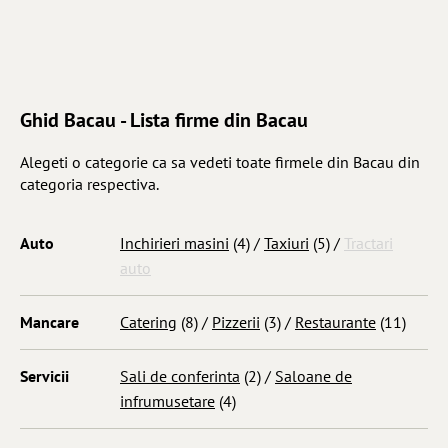
Ghid Bacau - Lista firme din Bacau
Alegeti o categorie ca sa vedeti toate firmele din Bacau din
categoria respectiva.
Auto
Inchirieri masini
(4) /
Taxiuri
(5) /
Tractari
auto
Mancare
Catering
(8) /
Pizzerii
(3) /
Restaurante
(11)
Servicii
Sali de conferinta
(2) /
Saloane de
infrumusetare
(4)