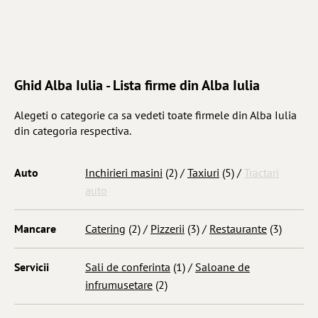
Ghid Alba Iulia - Lista firme din Alba Iulia
Alegeti o categorie ca sa vedeti toate firmele din Alba Iulia
din categoria respectiva.
Auto
Inchirieri masini
(2) /
Taxiuri
(5) /
Tractari
auto
Mancare
Catering
(2) /
Pizzerii
(3) /
Restaurante
(3)
Servicii
Sali de conferinta
(1) /
Saloane de
infrumusetare
(2)