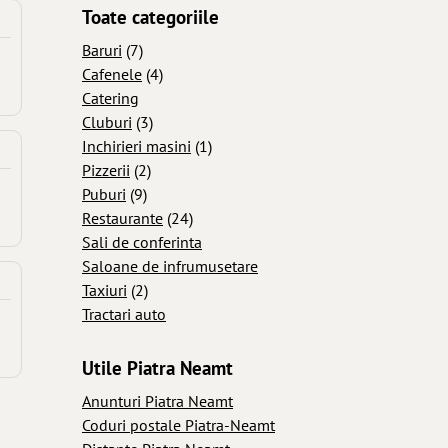
Toate categoriile
Baruri
(7)
Cafenele
(4)
Catering
Cluburi
(3)
Inchirieri masini
(1)
Pizzerii
(2)
Puburi
(9)
Restaurante
(24)
Sali de conferinta
Saloane de infrumusetare
Taxiuri
(2)
Tractari auto
Utile Piatra Neamt
Anunturi Piatra Neamt
Coduri postale Piatra-Neamt