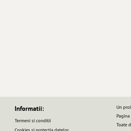
Un pro
Informatii:
Pagina
Termeni si conditii
Toate d
Cookies si protectia datelor