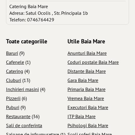
Catering Baia Mare
Adresa: Satul Ocolis , Str. Principala 1b
Telefon: 0746764429
Toate categoriile
Utile Baia Mare
Baruri
(9)
Anunturi Baia Mare
Cafenele
(1)
Coduri postale Baia Mare
Catering
(4)
Distante Baia Mare
Cluburi
(13)
Gara Baia Mare
Inchirieri masini
(4)
Primaria Baia Mare
Pizzerii
(6)
Vremea Baia Mare
Puburi
(9)
Executori Baia Mare
Restaurante
(36)
ITP Baia Mare
Sali de conferinta
Psihologi Baia Mare
Saloane de infrumusetare
(1)
Scoli soferi Baia Mare