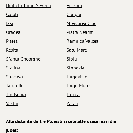
Drobeta Turnu Severin
Focsani
Galati
Giurgiu
Iasi
Miercurea Ciuc
Oradea
Piatra Neamt
Pitesti
Ramnicu Valcea
Resita
Satu Mare
Sfantu Gheorghe
Sibiu
Slatina
Slobozia
Suceava
Targoviste
Targu Jiu
Targu Mures
Timisoara
Tulcea
Vaslui
Zalau
Afla distante dintre Ploiesti si celelalte orase mari din
judet: