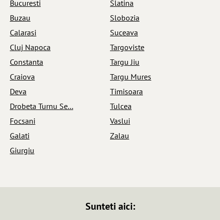
Bucuresti
Slatina
Buzau
Slobozia
Calarasi
Suceava
Cluj Napoca
Targoviste
Constanta
Targu Jiu
Craiova
Targu Mures
Deva
Timisoara
Drobeta Turnu Se...
Tulcea
Focsani
Vaslui
Galati
Zalau
Giurgiu
Sunteti aici: