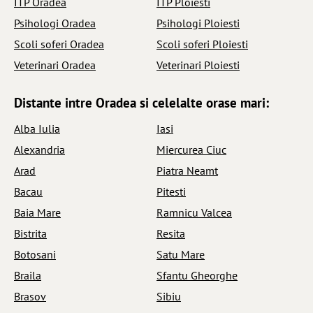
ITP Oradea
ITP Ploiesti
Psihologi Oradea
Psihologi Ploiesti
Scoli soferi Oradea
Scoli soferi Ploiesti
Veterinari Oradea
Veterinari Ploiesti
Distante intre Oradea si celelalte orase mari:
Alba Iulia
Iasi
Alexandria
Miercurea Ciuc
Arad
Piatra Neamt
Bacau
Pitesti
Baia Mare
Ramnicu Valcea
Bistrita
Resita
Botosani
Satu Mare
Braila
Sfantu Gheorghe
Brasov
Sibiu