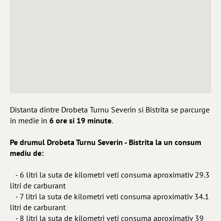
Distanta dintre Drobeta Turnu Severin si Bistrita se parcurge
in medie in
6 ore si 19 minute
.
Pe drumul Drobeta Turnu Severin - Bistrita la un consum
mediu de:
- 6 litri la suta de kilometri veti consuma aproximativ 29.3
litri de carburant
- 7 litri la suta de kilometri veti consuma aproximativ 34.1
litri de carburant
- 8 litri la suta de kilometri veti consuma aproximativ 39