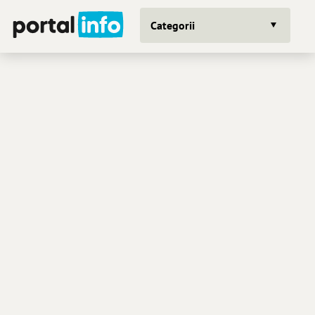
Categorii