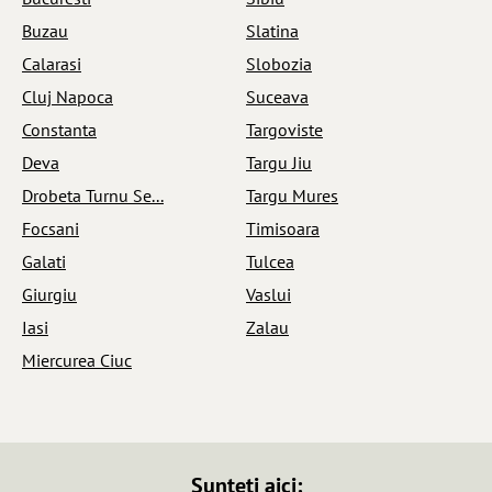
Buzau
Slatina
Calarasi
Slobozia
Cluj Napoca
Suceava
Constanta
Targoviste
Deva
Targu Jiu
Drobeta Turnu Se...
Targu Mures
Focsani
Timisoara
Galati
Tulcea
Giurgiu
Vaslui
Iasi
Zalau
Miercurea Ciuc
Sunteti aici: