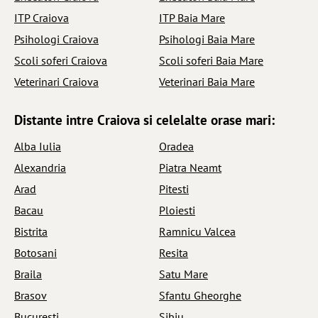
ITP Craiova
ITP Baia Mare
Psihologi Craiova
Psihologi Baia Mare
Scoli soferi Craiova
Scoli soferi Baia Mare
Veterinari Craiova
Veterinari Baia Mare
Distante intre Craiova si celelalte orase mari:
Alba Iulia
Oradea
Alexandria
Piatra Neamt
Arad
Pitesti
Bacau
Ploiesti
Bistrita
Ramnicu Valcea
Botosani
Resita
Braila
Satu Mare
Brasov
Sfantu Gheorghe
Bucuresti
Sibiu