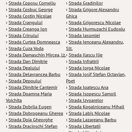
›
Strada Coposu Corneliu
›
Strada Gradinilor
›
Strada Cosbuc George
›
Strada Grigore Alexandru
›
Strada Costin Nicolae
Ghica
›
Strada Crangului
›
Strada Grigorescu Nicolae
›
Strada Creanga Ion
›
Strada Hurmuzachi Eudoxiu
›
Strada Crinului
›
Strada Iasomiei
›
Strada Curtea Domneasca
›
Strada Ienceanu Alexandru,
›
Strada Cuza Voda
Slt.
›
Strada Damaschin Mircea, Lt.
›
Strada Ilascu Ilie
›
Strada Dan Dimitrie
›
Strada Infratirii
›
Strada Dealului
›
Strada Iorga Nicolae
›
Strada Delavrancea Barbu
›
Strada Iosif Stefan Octavian,
›
Strada Depoului
Poet
›
Strada Dimitrie Cantemir
›
Strada Ipatescu Ana
›
Strada Doamna Maria
›
Strada Isopescu Samoil
Voichita
›
Strada Izvoarelor
›
Strada Dobrila Eugen
›
Strada Kogalniceanu Mihail
›
Strada Dobrogeanu Gherea
›
Strada Labis Nicolae
›
Strada Doja Gheorghe
›
Strada Lazareanu Barbu
›
Strada Dracinschi Stefan
›
Strada Libertatii