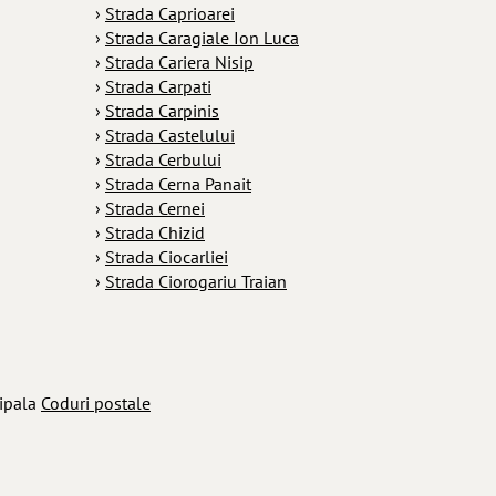
›
Strada Caprioarei
›
Strada Caragiale Ion Luca
›
Strada Cariera Nisip
›
Strada Carpati
›
Strada Carpinis
›
Strada Castelului
›
Strada Cerbului
›
Strada Cerna Panait
›
Strada Cernei
›
Strada Chizid
›
Strada Ciocarliei
›
Strada Ciorogariu Traian
cipala
Coduri postale