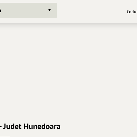
i
Codur
- Judet Hunedoara