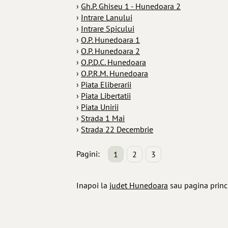
›
Gh.P. Ghiseu 1 - Hunedoara 2
›
Intrare Lanului
›
Intrare Spicului
›
O.P. Hunedoara 1
›
O.P. Hunedoara 2
›
O.P.D.C. Hunedoara
›
O.P.R.M. Hunedoara
›
Piata Eliberarii
›
Piata Libertatii
›
Piata Unirii
›
Strada 1 Mai
›
Strada 22 Decembrie
Pagini:
1
2
3
Inapoi la
judet Hunedoara
sau pagina prin