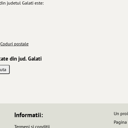
din judetul Galati este:
a
Coduri postale
ate din jud. Galati
Un pro
Informatii:
Pagina
Termeni si conditii