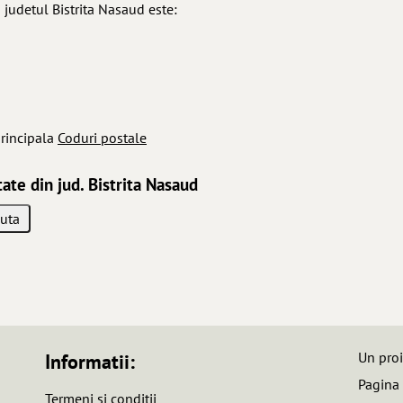
 judetul Bistrita Nasaud este:
rincipala
Coduri postale
tate din jud. Bistrita Nasaud
Un pro
Informatii:
Pagina
Termeni si conditii