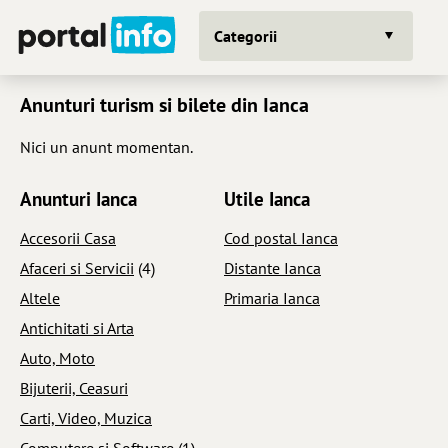
Categorii
Anunturi turism si bilete din Ianca
Nici un anunt momentan.
Anunturi Ianca
Utile Ianca
Accesorii Casa
Cod postal Ianca
Afaceri si Servicii
(4)
Distante Ianca
Altele
Primaria Ianca
Antichitati si Arta
Auto, Moto
Bijuterii, Ceasuri
Carti, Video, Muzica
Computere si Software
(1)