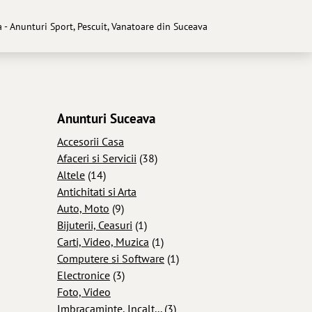
a - Anunturi Sport, Pescuit, Vanatoare din Suceava
Anunturi Suceava
Accesorii Casa
Afaceri si Servicii
(38)
Altele
(14)
Antichitati si Arta
Auto, Moto
(9)
Bijuterii, Ceasuri
(1)
Carti, Video, Muzica
(1)
Computere si Software
(1)
Electronice
(3)
Foto, Video
Imbracaminte, Incalt...
(3)