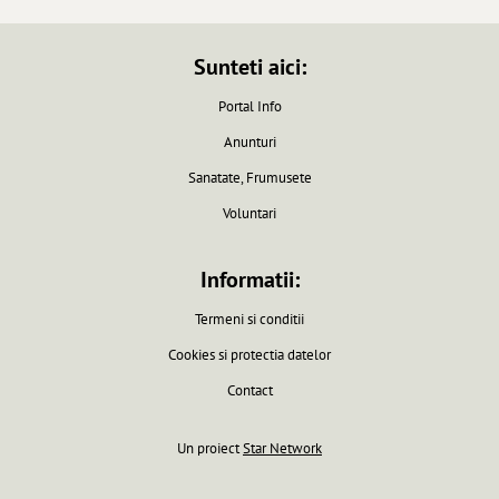
Sunteti aici:
Portal Info
Anunturi
Sanatate, Frumusete
Voluntari
Informatii:
Termeni si conditii
Cookies si protectia datelor
Contact
Un proiect
Star Network
Pagina generata in 0.0061 secunde