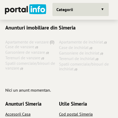
Categorii
Anunturi imobiliare din Simeria
Apartamente de vanzare
(0)
Apartamente de inchiriat
(0)
Case de vanzare
Case de inchiriat
(0)
(0)
Garsoniere de vanzare
Garsoniere de inchiriat
(0)
(0)
Terenuri de vanzare
Terenuri de inchiriat
(0)
(0)
Spatii comerciale/birouri de
Spatii comerciale/birouri de
vanzare
inchiriat
(0)
(0)
Nici un anunt momentan.
Anunturi Simeria
Utile Simeria
Accesorii Casa
Cod postal Simeria