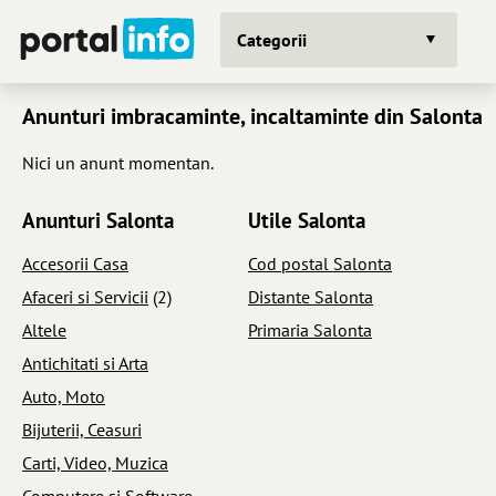
Categorii
Anunturi imbracaminte, incaltaminte din Salonta
Nici un anunt momentan.
Anunturi Salonta
Utile Salonta
Accesorii Casa
Cod postal Salonta
Afaceri si Servicii
(2)
Distante Salonta
Altele
Primaria Salonta
Antichitati si Arta
Auto, Moto
Bijuterii, Ceasuri
Carti, Video, Muzica
Computere si Software