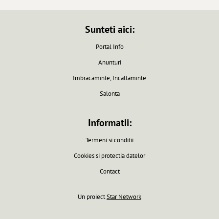
Sunteti aici:
Portal Info
Anunturi
Imbracaminte, Incaltaminte
Salonta
Informatii:
Termeni si conditii
Cookies si protectia datelor
Contact
Un proiect
Star Network
Pagina generata in 0.0061 secunde