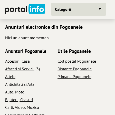
Categorii
Anunturi electronice din Pogoanele
Nici un anunt momentan.
Anunturi Pogoanele
Utile Pogoanele
Accesorii Casa
Cod postal Pogoanele
Afaceri si Servicii
(3)
Distante Pogoanele
Altele
Primaria Pogoanele
Antichitati si Arta
Auto, Moto
Bijuterii, Ceasuri
Carti, Video, Muzica
Computere si Software