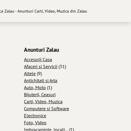
ica Zalau - Anunturi Carti, Video, Muzica din Zalau
Anunturi Zalau
Accesorii Casa
Afaceri si Servicii
(31)
Altele
(9)
Antichitati si Arta
Auto, Moto
(1)
Bijuterii, Ceasuri
Carti, Video, Muzica
Computere si Software
Electronice
Foto, Video
Imbracaminte, Incalt...
(1)