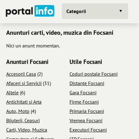
Categorii
Anunturi carti, video, muzica din Focsani
Nici un anunt momentan.
Anunturi Focsani
Utile Focsani
Accesorii Casa
(2)
Coduri postale Focsani
Afaceri si Servicii
(31)
Distante Focsani
Altele
(6)
Gara Focsani
Antichitati si Arta
Firme Focsani
Auto, Moto
(4)
Primaria Focsani
Bijuterii, Ceasuri
Vremea Focsani
Carti, Video, Muzica
Executori Focsani
Computere si Software
ITP Focsani