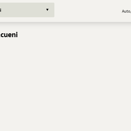
i
Auto
acueni