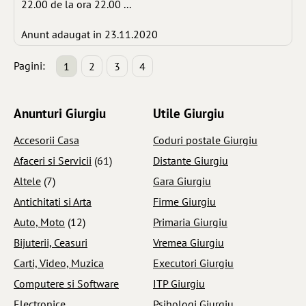
22.00 de la ora 22.00 ...
Anunt adaugat in 23.11.2020
Pagini:
1
2
3
4
Anunturi Giurgiu
Utile Giurgiu
Accesorii Casa
Coduri postale Giurgiu
Afaceri si Servicii
(61)
Distante Giurgiu
Altele
(7)
Gara Giurgiu
Antichitati si Arta
Firme Giurgiu
Auto, Moto
(12)
Primaria Giurgiu
Bijuterii, Ceasuri
Vremea Giurgiu
Carti, Video, Muzica
Executori Giurgiu
Computere si Software
ITP Giurgiu
Electronice
Psihologi Giurgiu