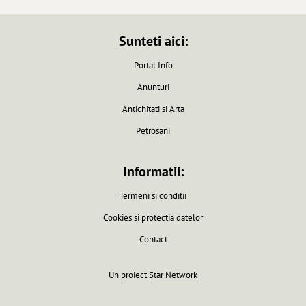
Sunteti aici:
Portal Info
Anunturi
Antichitati si Arta
Petrosani
Informatii:
Termeni si conditii
Cookies si protectia datelor
Contact
Un proiect
Star Network
Pagina generata in 0.0061 secunde