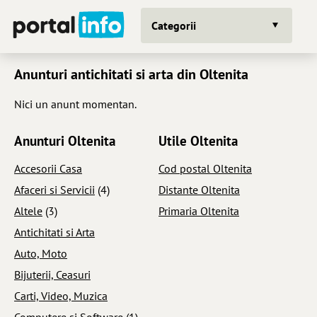
Categorii
Anunturi antichitati si arta din Oltenita
Nici un anunt momentan.
Anunturi Oltenita
Utile Oltenita
Accesorii Casa
Cod postal Oltenita
Afaceri si Servicii
(4)
Distante Oltenita
Altele
(3)
Primaria Oltenita
Antichitati si Arta
Auto, Moto
Bijuterii, Ceasuri
Carti, Video, Muzica
Computere si Software
(1)