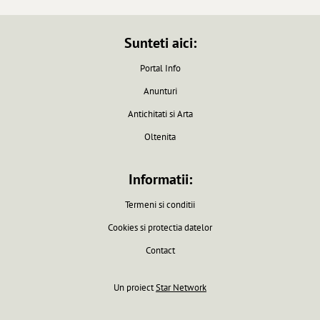
Sunteti aici:
Portal Info
Anunturi
Antichitati si Arta
Oltenita
Informatii:
Termeni si conditii
Cookies si protectia datelor
Contact
Un proiect
Star Network
Pagina generata in 0.0061 secunde