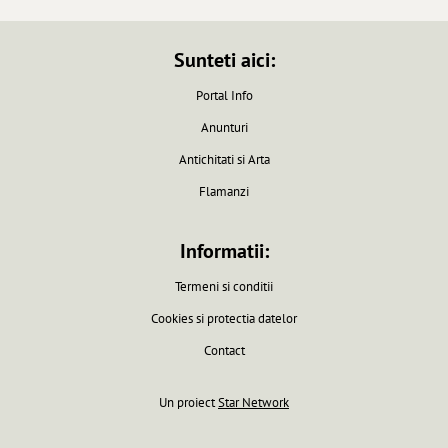
Sunteti aici:
Portal Info
Anunturi
Antichitati si Arta
Flamanzi
Informatii:
Termeni si conditii
Cookies si protectia datelor
Contact
Un proiect
Star Network
Pagina generata in 0.0061 secunde