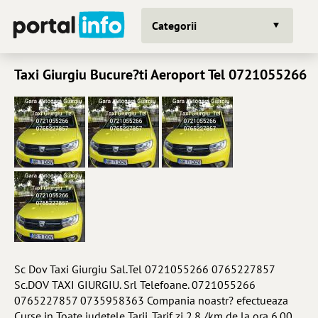
Categorii
Taxi Giurgiu Bucure?ti Aeroport Tel 0721055266
Sc Dov Taxi Giurgiu Sal.Tel 0721055266 0765227857
Sc.DOV TAXI GIURGIU. Srl Telefoane. 0721055266
0765227857 0735958363 Compania noastr? efectueaza
Curse in Toate judetele Tarii. Tarif zi 2.8 /km de la ora 6.00