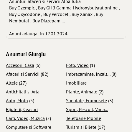
Anunturi afaceri si servicii Alba Iulia
Buy Ozempic , Buy GHB Gamma Hydroxybutyrat online ,
Buy Oxycodone , Buy Percocet , Buy Xanax , Buy
Nembutal , Buy Diazepam ...
Anunt adaugat in 17.01.2024
Anunturi Giurgiu
Accesorii Casa
(6)
Foto, Video
(1)
Afaceri si Servicii
(82)
Imbracaminte, Incalt...
(8)
Altele
(27)
Imobiliare
Antichitati si Arta
Plante, Animale
(2)
Auto, Moto
(5)
Sanatate, Frumusete
(3)
Bijuterii, Ceasuri
Sport, Pescuit, Vana...
Carti, Video, Muzica
(2)
Telefoane Mobile
Computere si Software
Turism si Bilete
(17)