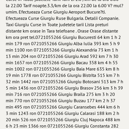
la 22.00 Tarif noapte.3.3/km de la ora 22.00 la 6.00 V? mul?
umim. Efectueaza Curse Giurgiu Aeroport Bucure?ti.
Efectueaza Curse Giurgiu Ruse Bulgaria. Detalii Companie.
Taxi Giurgiu Curse in Toate judetele tarii Lista preturi
distante km orase in Tara telefoane . Orase Orase distante
km ora pret tel.0721055266 Giurgiu Bucuresti 64 km 1 h 2
min 179 ron 0721055266 Giurgiu Alba Iulia 393 km 5 h 9
min 1100 ron 0721055266 Giurgiu Alexandria 73 km 1 h
13 min 204 ron 0721055266 Giurgiu Arad 592 km 7 h 30
min 1657 ron 0721055266 Giurgiu Bacau 358 km 4 h 55
min 1002 ron 0721055266 Giurgiu Baia Mare 635 km 8 h
19 min 1778 ron 0721055266 Giurgiu Bistrita 515 km 7 h
32 min 1442 ron 0721055266 Giurgiu Botosani 513 km 7 h
5 min 1436 ron 0721055266 Giurgiu Brasov 256 km 3 h 39
min 716 ron 0721055266 Giurgiu Braila 275 km 3 h 20
min 770 ron 0721055266 Giurgiu Buzau 177 km 2 h 37
min 495 ron 0721055266 Giurgiu Caransebes 444 km 6 h
3 min 1243 ron 0721055266 Giurgiu Calarasi 188 km 2 h
20 min 526 ron 0721055266 Giurgiu Cluj Napoca 488 km
6 h 23 min 1366 ron 0721055266 Giurgiu Constanta 282