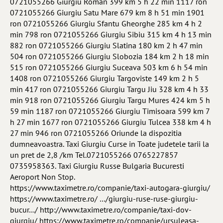
0721055266 Giurgiu Roman 399 km 5 h 22 min 1117 ron
0721055266 Giurgiu Satu Mare 679 km 8 h 51 min 1901
ron 0721055266 Giurgiu Sfantu Gheorghe 285 km 4 h 2
min 798 ron 0721055266 Giurgiu Sibiu 315 km 4 h 13 min
882 ron 0721055266 Giurgiu Slatina 180 km 2 h 47 min
504 ron 0721055266 Giurgiu Slobozia 184 km 2 h 18 min
515 ron 0721055266 Giurgiu Suceava 503 km 6 h 54 min
1408 ron 0721055266 Giurgiu Targoviste 149 km 2 h 5
min 417 ron 0721055266 Giurgiu Targu Jiu 328 km 4 h 33
min 918 ron 0721055266 Giurgiu Targu Mures 424 km 5 h
59 min 1187 ron 0721055266 Giurgiu Timisoara 599 km 7
h 27 min 1677 ron 0721055266 Giurgiu Tulcea 338 km 4 h
27 min 946 ron 0721055266 Oriunde la dispozitia
dumneavoastra. Taxi Giurgiu Curse in Toate judetele tarii la
un pret de 2,8 /km Tel.0721055266 0765227857
0735958363. Taxi Giurgiu Russe Bulgaria Bucuresti
Aeroport Non Stop.
https://www.taximetre.ro/companie/taxi-autogara-giurgiu/
https://www.taximetre.ro/ …/giurgiu-ruse-ruse-giurgiu-
bucur…/ http://www.taximetre.ro/companie/taxi-dov-
giurgiu/ https://www.taximetre.ro/companie/ursuleasa-