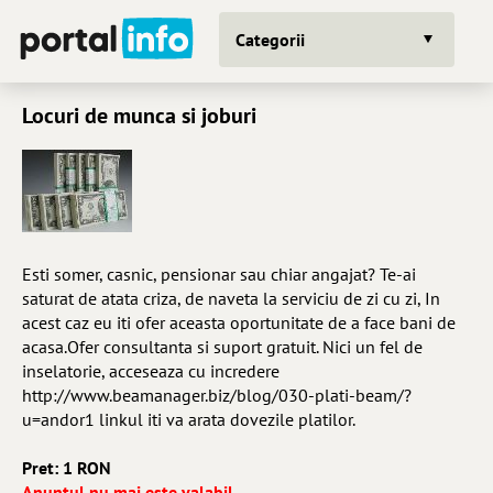
Categorii
Locuri de munca si joburi
Esti somer, casnic, pensionar sau chiar angajat? Te-ai
saturat de atata criza, de naveta la serviciu de zi cu zi, In
acest caz eu iti ofer aceasta oportunitate de a face bani de
acasa.Ofer consultanta si suport gratuit. Nici un fel de
inselatorie, acceseaza cu incredere
http://www.beamanager.biz/blog/030-plati-beam/?
u=andor1 linkul iti va arata dovezile platilor.
Pret: 1 RON
Anuntul nu mai este valabil.