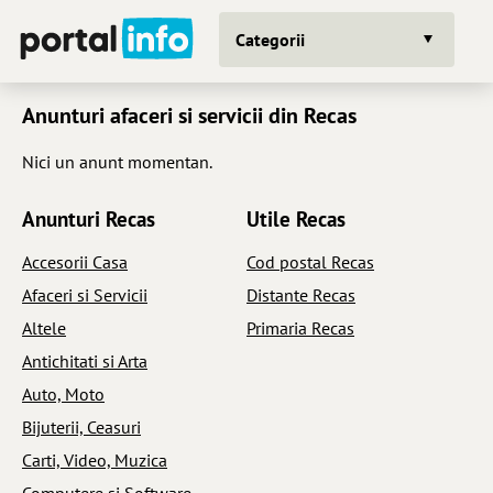
Categorii
Anunturi afaceri si servicii din Recas
Nici un anunt momentan.
Anunturi Recas
Utile Recas
Accesorii Casa
Cod postal Recas
Afaceri si Servicii
Distante Recas
Altele
Primaria Recas
Antichitati si Arta
Auto, Moto
Bijuterii, Ceasuri
Carti, Video, Muzica
Computere si Software