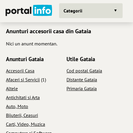
Categorii
Anunturi accesorii casa din Gataia
Nici un anunt momentan.
Anunturi Gataia
Utile Gataia
Accesorii Casa
Cod postal Gataia
Afaceri si Servicii
(1)
Distante Gataia
Altele
Primaria Gataia
Antichitati si Arta
Auto, Moto
Bijuterii, Ceasuri
Carti, Video, Muzica
Computere si Software