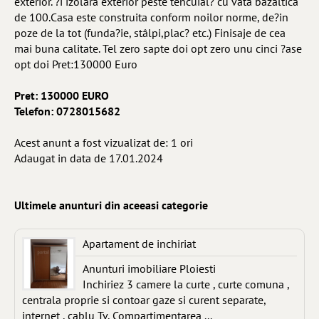
exterior. ?i izolara exterior peste tencuial? cu vata bazaltica
de 100.Casa este construita conform noilor norme, de?in
poze de la tot (funda?ie, stâlpi,plac? etc.) Finisaje de cea
mai buna calitate. Tel zero sapte doi opt zero unu cinci ?ase
opt doi Pret:130000 Euro
Pret: 130000 EURO
Telefon: 0728015682
Acest anunt a fost vizualizat de: 1 ori
Adaugat in data de 17.01.2024
Ultimele anunturi din aceeasi categorie
Apartament de inchiriat
Anunturi imobiliare Ploiesti
Inchiriez 3 camere la curte , curte comuna ,
centrala proprie si contoar gaze si curent separate,
internet , cablu Tv, Compartimentarea ...