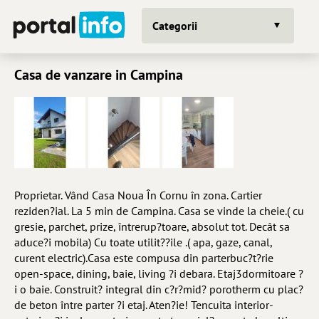
Categorii
Casa de vanzare in Campina
Proprietar. Vând Casa Noua În Cornu în zona. Cartier
reziden?ial. La 5 min de Campina. Casa se vinde la cheie.( cu
gresie, parchet, prize, întrerup?toare, absolut tot. Decât sa
aduce?i mobila) Cu toate utilit??ile .( apa, gaze, canal,
curent electric).Casa este compusa din parterbuc?t?rie
open-space, dining, baie, living ?i debara. Etaj3dormitoare ?
i o baie. Construit? integral din c?r?mid? porotherm cu plac?
de beton între parter ?i etaj. Aten?ie! Tencuita interior-