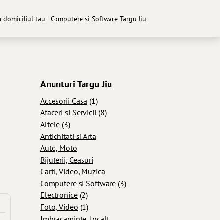
 domiciliul tau - Computere si Software Targu Jiu
Anunturi Targu Jiu
Accesorii Casa
(1)
Afaceri si Servicii
(8)
Altele
(3)
Antichitati si Arta
Auto, Moto
Bijuterii, Ceasuri
Carti, Video, Muzica
Computere si Software
(3)
Electronice
(2)
Foto, Video
(1)
Imbracaminte, Incalt...