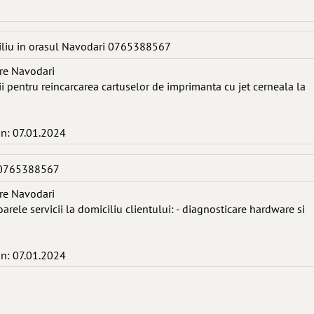
iliu in orasul Navodari 0765388567
re Navodari
cii pentru reincarcarea cartuselor de imprimanta cu jet cerneala la
in: 07.01.2024
 0765388567
re Navodari
arele servicii la domiciliu clientului: - diagnosticare hardware si
in: 07.01.2024