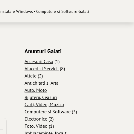
Instalare Windows - Computere si Software Galati
Anunturi Galati
Accesorii Casa
(1)
Afaceri si Servicii
(8)
Altele
(3)
Antichitati si Arta
Auto, Moto
Bijuterii, Ceasuri
Carti, Video, Muzica
Computere si Software
(3)
Electronice
(2)
Foto, Video
(1)
Imbracaminte, Incalt...