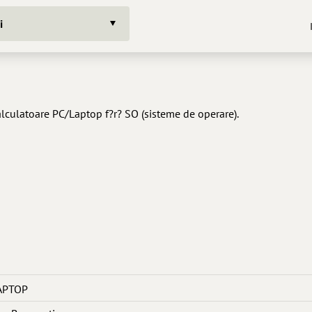
i
culatoare PC/Laptop f?r? SO (sisteme de operare).
APTOP