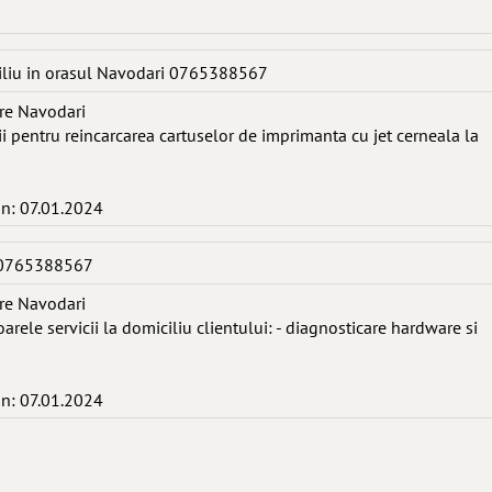
iliu in orasul Navodari 0765388567
re Navodari
cii pentru reincarcarea cartuselor de imprimanta cu jet cerneala la
in: 07.01.2024
 0765388567
re Navodari
arele servicii la domiciliu clientului: - diagnosticare hardware si
in: 07.01.2024